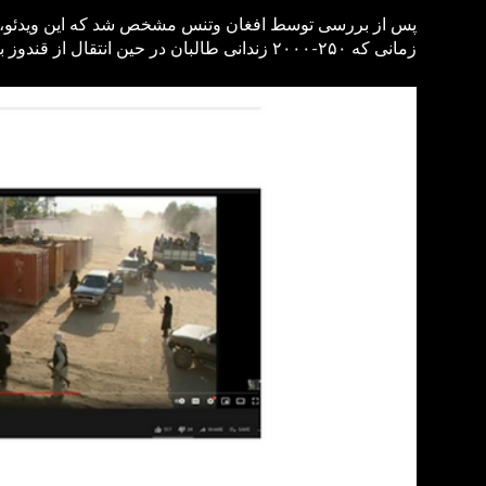
زمانی که ۲۵۰-۲۰۰۰ زندانی طالبان در حین انتقال از قندوز به شبرغان در کانتبنر های فلزی گلوله خوردند/خفه شدند.