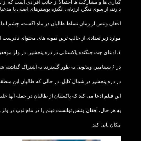
گذاری ‌ها و مشارکت ‌ها احتمالاً از جانب افرادی است که ا
دارند، از سوی دیگر، ارزیابی انگیزه پوسترهای اصلی یا مدعی
افغان وتنس از زمان تسلط طالبان در ماه اگست، چشم انداز 
موارد زیر تعدادی از جالب ترین نمونه های محتوای نادرست
۱. ادعای جت جنگنده پاکستانی در دره پنجشیر، در ولز موقعیت دارد.
در ۶ سپتامبر، ویدئویی به طور گسترده به اشتراک گذاشته شد که ادعا می‌ کرد یک جت جنگنده پاکستانی در حال مانور دادن است
در دره پنجشیر در شمال کابل، در حالی که طالبان این منطق
این فیلم ادعا می کند که پاکستان از طالبان در حمله آنها عل
به هر حال، أفغان وتنس توانست فیلم را در ماچ لوپ در ول
مکان ‌یابی کند.