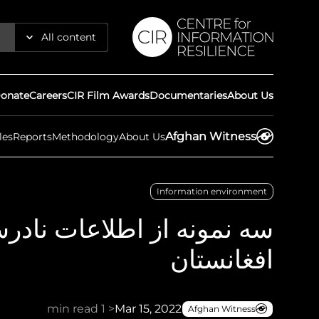
All content
Reports
onate
Careers
CIR Film Awards
Documentaries
About Us
Articles
Afghan Witness
les
Reports
Methodology
About Us
Guides
Information environment
Maps
سه نمونه از اطلاعات نادر
Timelines
افغانستان
Press
< 1 min read
Mar 15, 2022
Afghan Witness